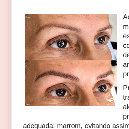
A
m
e
c
d
a
p
P
tr
a
p
adequada: marrom, evitando assim