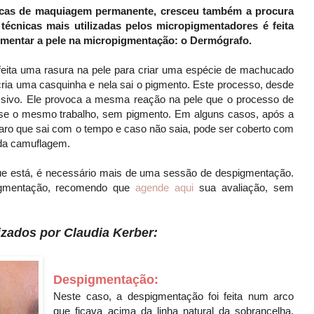
cas de maquiagem permanente, cresceu também a procura
écnicas mais utilizadas pelos micropigmentadores é feita
mentar a pele na micropigmentação: o Dermógrafo.
eita uma rasura na pele para criar uma espécie de machucado
e cria uma casquinha e nela sai o pigmento. Este processo, desde
ssivo. Ele provoca a mesma reação na pele que o processo de
ase o mesmo trabalho, sem pigmento. Em alguns casos, após a
laro que sai com o tempo e caso não saia, pode ser coberto com
ada camuflagem.
ue está, é necessário mais de uma sessão de despigmentação.
igmentação, recomendo que
agende aqui
sua avaliação, sem
izados por Claudia Kerber:
Despigmentação:
Neste caso, a despigmentação foi feita num arco
que ficava acima da linha natural da sobrancelha.