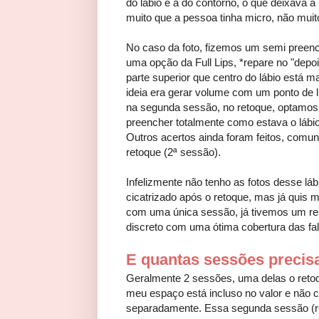
do lábio e a do contorno, o que deixava
muito que a pessoa tinha micro, não mui
No caso da foto, fizemos um semi preen
uma opção da Full Lips, *repare no "depo
parte superior que centro do lábio está ma
ideia era gerar volume com um ponto de 
na segunda sessão, no retoque, optamos
preencher totalmente como estava o lábio 
Outros acertos ainda foram feitos, comu
retoque (2ª sessão).
Infelizmente não tenho as fotos desse láb
cicatrizado após o retoque, mas já quis 
com uma única sessão, já tivemos um re
discreto com uma ótima cobertura das fa
E quantas sessões precis
Geralmente 2 sessões, uma delas o reto
meu espaço está incluso no valor e não 
separadamente. Essa segunda sessão (re