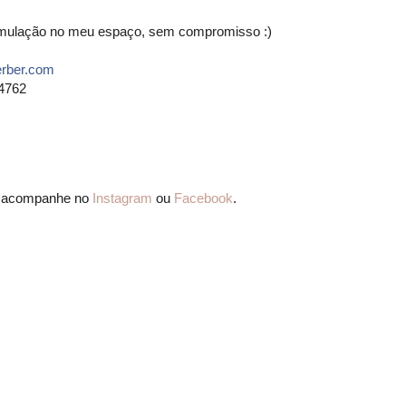
simulação no meu espaço, sem compromisso :)
erber.com
4762
me acompanhe no
Instagram
ou
Facebook
.