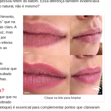
 a pessoa refém do batom. Essa diferença também evidenciava
to natural, não é mesmo?
chimento,
is" que na
is claro. A
luz, mas
 por
inferior.
ns ao
io
mostrar que
sultado
lhas.
a?
que que no
Clique na foto para Ampliar
cobrado
toque) é essencial para complementar pontos que clarearam