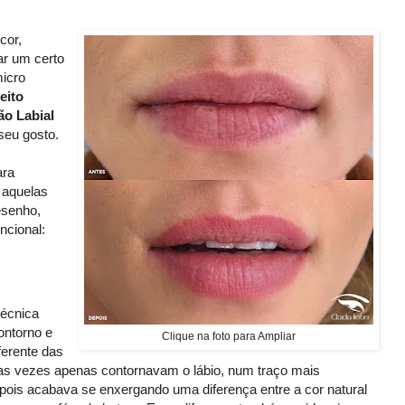
cor,
ar um certo
micro
eito
ão Labial
 seu gosto.
ara
r aquelas
esenho,
cional:
técnica
ontorno e
Clique na foto para Ampliar
ferente das
das vezes apenas contornavam o lábio, num traço mais
, pois acabava se enxergando uma diferença entre a cor natural