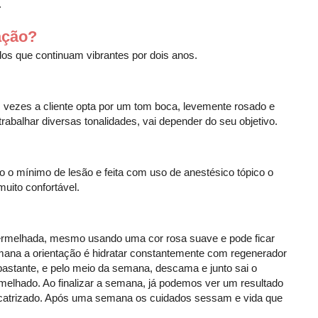
.
ação?
os que continuam vibrantes por dois anos.
vezes a cliente opta por um tom boca, levemente rosado e
trabalhar diversas tonalidades, vai depender do seu objetivo.
do o mínimo de lesão e feita com uso de anestésico tópico o
uito confortável.
vermelhada, mesmo usando uma cor rosa suave e pode ficar
mana a orientação é hidratar constantemente com regenerador
ra bastante, e pelo meio da semana, descama e junto sai o
elhado. Ao finalizar a semana, já podemos ver um resultado
cicatrizado. Após uma semana os cuidados sessam e vida que