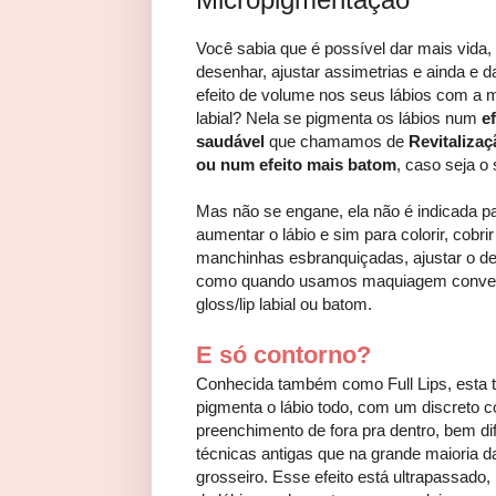
Você sabia que é possível dar mais vida, 
desenhar, ajustar assimetrias e ainda e d
efeito de volume nos seus lábios com a 
labial? Nela se pigmenta os lábios num
ef
saudável
que chamamos de
Revitalizaç
ou num efeito mais batom
, caso seja o
Mas não se engane, ela não é indicada p
aumentar o lábio e sim para colorir, cobri
manchinhas esbranquiçadas, ajustar o d
como quando usamos maquiagem conven
gloss/lip labial ou batom.
E só contorno?
Conhecida também como Full Lips, esta 
pigmenta o lábio todo, com um discreto c
preenchimento de fora pra dentro, bem di
técnicas antigas que na grande maioria 
grosseiro. Esse efeito está ultrapassado