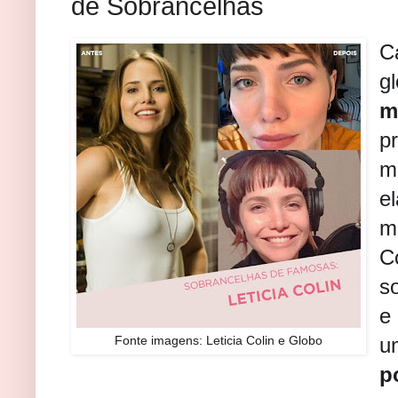
de Sobrancelhas
C
g
m
p
m
e
m
C
s
e
Fonte imagens: Leticia Colin e Globo
u
p