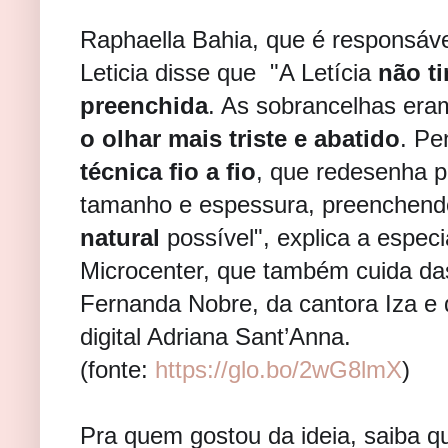
Raphaella Bahia, que é responsáve
Leticia disse que "A Letícia
não t
preenchida
. As sobrancelhas eram
o olhar mais triste e abatido
. Pe
técnica fio a fio
, que redesenha p
tamanho e espessura, preenchendo
natural
possível", explica a especi
Microcenter, que também cuida das
Fernanda Nobre, da cantora Iza e 
digital Adriana Sant’Anna.
(fonte:
https://glo.bo/2wG8lmX
)
Pra quem gostou da ideia, saiba qu