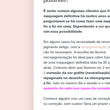
É muito comum algumas clientes que f
maquiagem definitiva há muitos anos a
perguntarem se há como fazer uma ma
fio a fio em cima. Dependendo a cor qu
sim essa possibilidade
.
Em alguns casos há necessidade de remo
pigmento antigo, com a
despigmentação
,
não foi necessário.
A escolha da técnica
micropigmentação
foi ideal para cobrir fun
de uma maquiagem definitiva feita há 30 
atrás.
Costumo dizer que fizemos um 2 e
1:
correção da cor grafite (neutralizaçã
repaginada no desenho na micropigmen
a fio
, tudo no mesmo dia e sessão e o me
aumento do valor por causa da correçã
Conhece alguém com um caso de correção
ou correção, sem custos! Será um prazer 