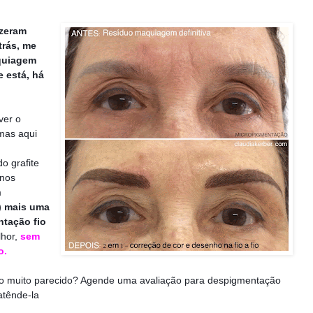
izeram
trás, me
quiagem
e está, há
ver o
 mas aqui
do grafite
anos
m
o) mais uma
tação fio
lhor,
sem
o.
 muito parecido? Agende uma avaliação para despigmentação
atênde-la