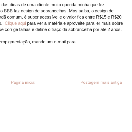
s das dicas de uma cliente muito querida minha que fez
do BBB faz design de sobrancelhas. Mas saiba, o design de
adã comum, é super acessível e o valor fica entre R$15 e R$20
is.
Clique aqui
para ver a matéria e aproveite para ler mais sobre
e corrige falhas e define o traço da sobrancelha por até 2 anos.
icropigmentação, mande um e-mail para:
Página inicial
Postagem mais antiga